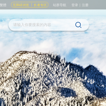
繁體
无障碍浏览
长者专区
站群导航
登录
|
注册