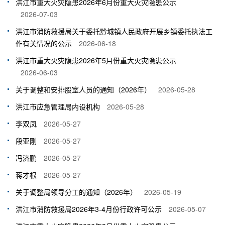
洪江市重大火灾隐患2026年6月份重大火灾隐患公示
2026-07-03
洪江市消防救援局关于委托黔城镇人民政府开展乡镇委托执法工
作有关情况的公示
2026-06-18
洪江市重大火灾隐患2026年5月份重大火灾隐患公示
2026-06-03
关于调整和安排股室人员的通知（2026年）
2026-05-28
洪江市应急管理局内设机构
2026-05-28
李双凤
2026-05-27
段亚刚
2026-05-27
冯济鹏
2026-05-27
蒋才根
2026-05-27
关于调整局领导分工的通知（2026年）
2026-05-19
洪江市消防救援局2026年3-4月份行政许可公示
2026-05-07