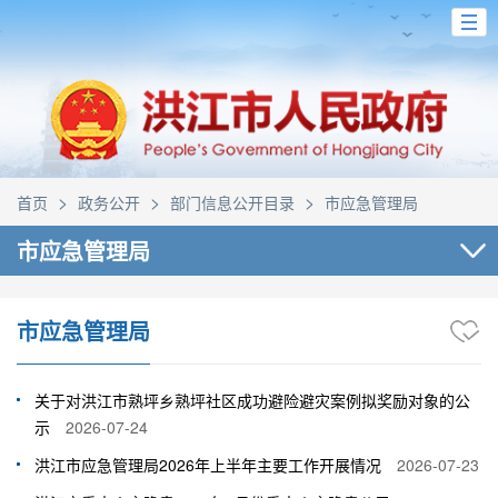
>
>
>
首页
政务公开
部门信息公开目录
市应急管理局
市应急管理局
市应急管理局
关于对洪江市熟坪乡熟坪社区成功避险避灾案例拟奖励对象的公
示
2026-07-24
洪江市应急管理局2026年上半年主要工作开展情况
2026-07-23