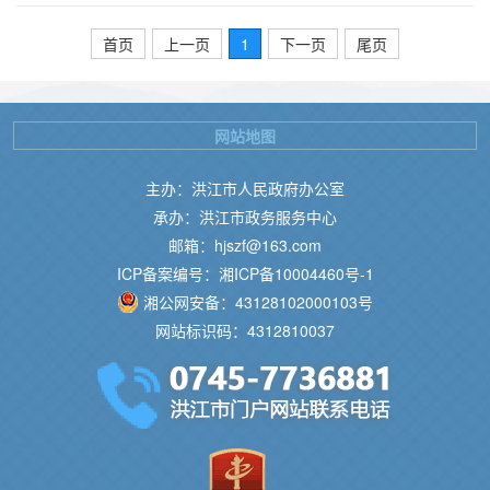
首页
上一页
1
下一页
尾页
网站地图
主办：洪江市人民政府办公室
承办：洪江市政务服务中心
邮箱：hjszf@163.com
ICP备案编号：湘ICP备10004460号-1
湘公网安备：43128102000103号
网站标识码：4312810037