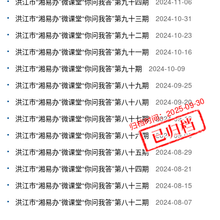
洪江市“湘易办”微课堂“你问我答”第九十四期
2024-11-06
洪江市“湘易办”微课堂“你问我答”第九十三期
2024-10-31
洪江市“湘易办”微课堂“你问我答”第九十二期
2024-10-23
洪江市“湘易办”微课堂“你问我答”第九十一期
2024-10-16
洪江市“湘易办”微课堂“你问我答”第九十期
2024-10-09
洪江市“湘易办”微课堂“你问我答”第八十九期
2024-09-25
归档时间：2025-09-30
洪江市“湘易办”微课堂“你问我答”第八十八期
2024-09-20
洪江市“湘易办”微课堂“你问我答”第八十七期
2024-09-12
洪江市“湘易办”微课堂“你问我答”第八十六期
2024-09-06
洪江市“湘易办”微课堂“你问我答”第八十五期
2024-08-29
洪江市“湘易办”微课堂“你问我答”第八十四期
2024-08-21
洪江市“湘易办”微课堂“你问我答”第八十三期
2024-08-15
洪江市“湘易办”微课堂“你问我答”第八十二期
2024-08-07