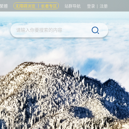
繁體
无障碍浏览
长者专区
站群导航
登录
|
注册