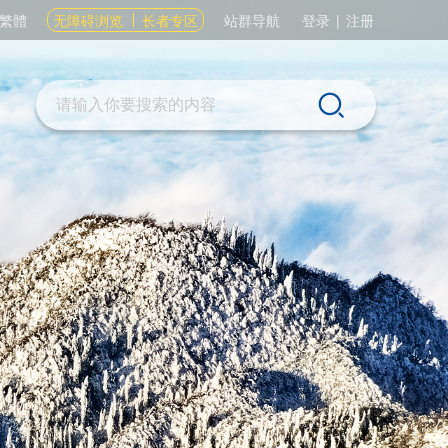
繁體
无障碍浏览
长者专区
站群导航
登录
|
注册