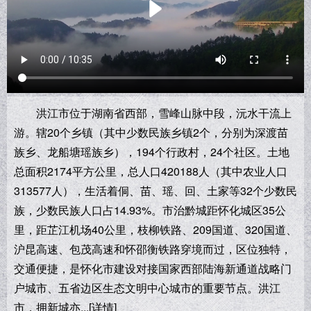
洪江市位于湖南省西部，雪峰山脉中段，沅水干流上
游。辖20个乡镇（其中少数民族乡镇2个，分别为深渡苗
族乡、龙船塘瑶族乡），194个行政村，24个社区。土地
总面积2174平方公里，总人口420188人（其中农业人口
313577人），生活着侗、苗、瑶、回、土家等32个少数民
族，少数民族人口占14.93%。市治黔城距怀化城区35公
里，距芷江机场40公里，枝柳铁路、209国道、320国道、
沪昆高速、包茂高速和怀邵衡铁路穿境而过，区位独特，
交通便捷，是怀化市建设对接国家西部陆海新通道战略门
户城市、五省边区生态文明中心城市的重要节点。洪江
市，拥新城亦...
[详情]