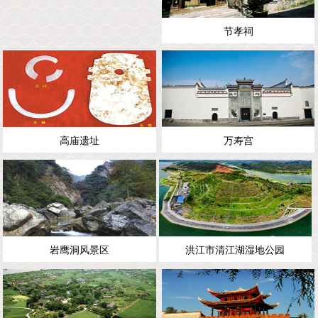
节孝祠
高庙遗址
万寿宫
岩鹰洞风景区
洪江市清江湖湿地公园