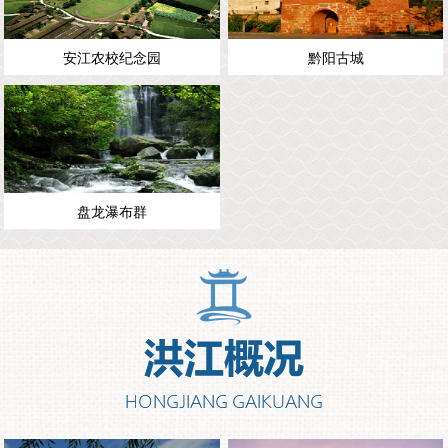
安江农校纪念园
黔阳古城
盘龙瀑布群