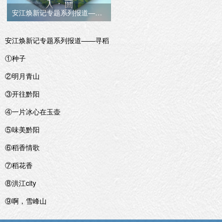
安江焕新记专题系列报道——入画
安江焕新记专题系列报道——寻稻
①种子
②明月青山
③开往黔阳
④一片冰心在玉壶
⑤味美黔阳
⑥稻香情歌
⑦稻花香
⑧洪江city
⑨啊，雪峰山