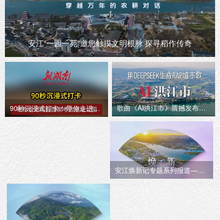
安江“一园一苑”邀您触摸文明根脉 探寻稻作传奇
歌曲《AI洪江市》震撼发布！来看看Deepseek制作的洪江市城市歌！
90秒沉浸式打卡！带你走进高庙国家考古遗址公园
安江焕新记专题系列报道——焕新