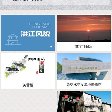
苏宝顶日出
杂交水稻发源地博物馆
芙蓉楼