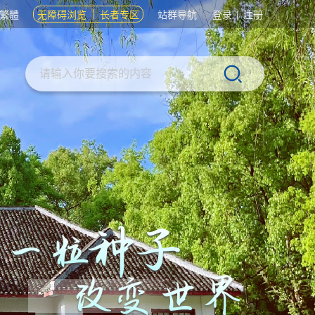
繁體
无障碍浏览
长者专区
站群导航
登录
|
注册