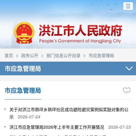
>
>
>
首页
政务公开
部门信息公开目录
市应急管理局
市应急管理局
市应急管理局
关于对洪江市熟坪乡熟坪社区成功避险避灾案例拟奖励对象的公
示
2026-07-24
洪江市应急管理局2026年上半年主要工作开展情况
2026-07-23