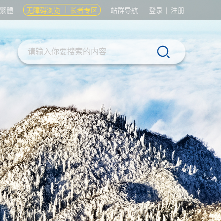
繁體
无障碍浏览
长者专区
站群导航
登录
|
注册