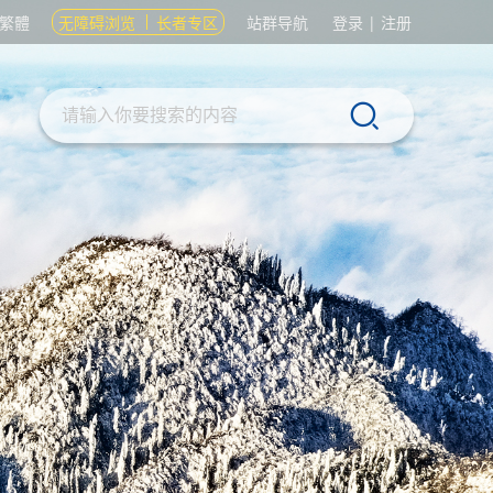
繁體
无障碍浏览
长者专区
站群导航
登录
|
注册