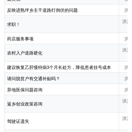
反映进熟坪乡主干道路灯倒伏的问题
洪
洪江
求职！
药店服务事项
洪
洪江
农村入户道路硬化
建议恢复乙肝慢特病3个月长处方，降低患者挂号成本
洪
请问脱贫户有交通补贴吗？
洪
异地医保问题咨询
洪
洪江
返乡创业政策咨询
洪江
驾驶证遗失