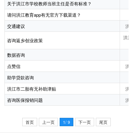
关于洪江市学校教师当班主任是否有标准？
请问洪江教育app有无官方下载渠道？
交通建议
洪
洪江
咨询返乡创业政策
数据咨询
点赞信
洪
助学贷款咨询
洪江市二胎有无补助津贴
洪
咨询医保报销问题
洪
首页
上一页
1
/ 9
下一页
尾页