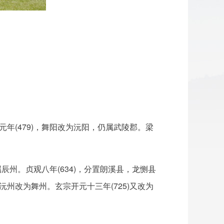
元年(479)，舞阳改为沅阳，仍属武陵郡。梁
属辰州。贞观八年(634)，分置朗溪县，龙恻县
沅州改为舞州。玄宗开元十三年(725)又改为