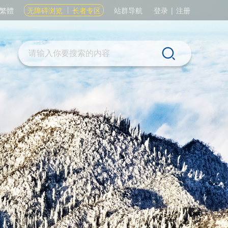
繁體
无障碍浏览
长者专区
站群导航
登录
|
注册