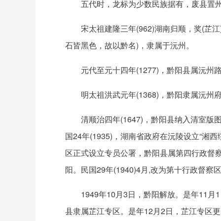
五代时，龙标为少数民族据有，废县置
宋太祖建隆三年(962)湖南归顺，奖(芷
石皆黑色，故以黔名)，隶属于沅州。
元代至元十四年(1277)，黔阳县属沅
明太祖洪武元年(1368)，黔阳隶属沅州
清顺治四年(1647)，黔阳县纳入清室
国24年(1935)，湖南省政府在沅陵设立
区正式设立专员公署，黔阳县属第四行政督察
阳。民国29年(1940)4月,改为第十行政
1949年10月3日，黔阳解放。是年1
县隶属芷江专区。是年12月2日，芷江专区更