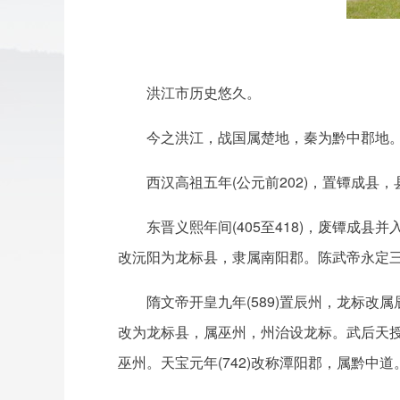
洪江市历史悠久。
今之洪江，战国属楚地，秦为黔中郡地
西汉高祖五年(公元前202)，置镡成
东晋义熙年间(405至418)，废镡成
改沅阳为龙标县，隶属南阳郡。陈武帝永定三年
隋文帝开皇九年(589)置辰州，龙标改属
改为龙标县，属巫州，州治设龙标。武后天授二年
巫州。天宝元年(742)改称潭阳郡，属黔中道