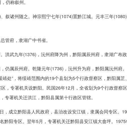
州，仍称叙州。
江)、叙诸州随之。神宗熙宁七年(1074)置黔江城。元丰三年(10
州路总管府，隶湖广中书省。
府。洪武九年(1376)，沅州府降为州，黔阳属辰州府，隶湖广布
版图，仍属辰州府。乾隆元年(1736)，沅州升为府，黔阳属沅州
“湘西绥靖处”，将绥靖范围内的19个县划为5个行政督察区，黔阳
区，专署机关设黔阳。民国26年12月，全省划为9个行政督察
督察区，专署机关迁洪江，黔阳县属第十行政区管辖。
1月1日，成立黔阳县人民政府，县治改设安江镇，隶属会同专区。1
名黔阳专区。翌年5月，专署机关迁黔阳县安江镇大畲坪。1975年