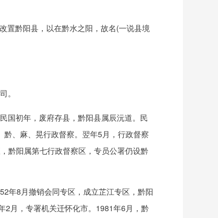
80)改置黔阳县，以在黔水之阳，故名(一说县境
政司。
府。民国初年，废府存县，黔阳县属辰沅道。民
属芷、黔、麻、晃行政督察。翌年5月，行政督察
区，黔阳属第七行政督察区，专员公署仍设黔
952年8月撤销会同专区，成立芷江专区，黔阳
2月，专署机关迁怀化市。1981年6月，黔