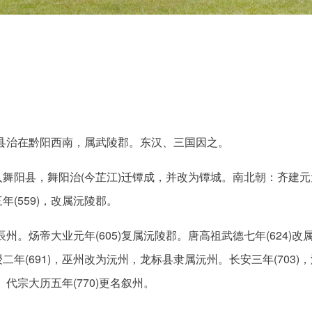
。
县，县治在黔阳西南，属武陵郡。东汉、三国因之。
县并入舞阳县，舞阳治(今芷江)迁镡成，并改为镡城。南北朝：齐建元
(559)，改属沅陵郡。
辰州。炀帝大业元年(605)复属沅陵郡。唐高祖武德七年(624)改
(691)，巫州改为沅州，龙标县隶属沅州。长安三年(703)，
。代宗大历五年(770)更名叙州。