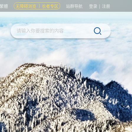
繁體
无障碍浏览
长者专区
站群导航
登录
|
注册