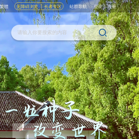
繁體
无障碍浏览
长者专区
站群导航
登录
|
注册