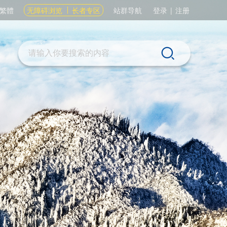
繁體
无障碍浏览
长者专区
站群导航
登录
|
注册