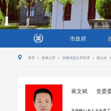
市政府
>
>
>
首页
政务公开
乡镇信息公开目录
铁山乡
蒋文斌
党委
主持铁山乡人大全盘工