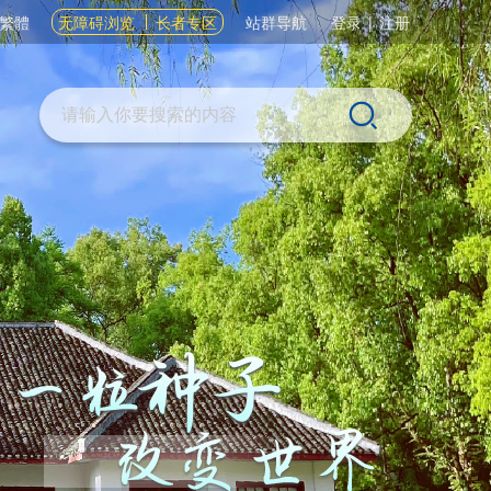
繁體
无障碍浏览
长者专区
站群导航
登录
|
注册