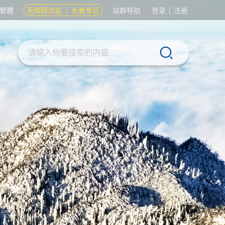
繁體
无障碍浏览
长者专区
站群导航
登录
|
注册