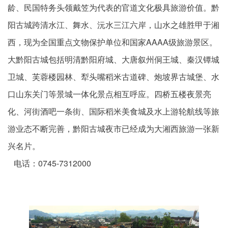
龄、民国特务头领戴笠为代表的官道文化极具旅游价值。黔
阳古城跨清水江、舞水、沅水三江六岸，山水之雄胜甲于湘
西，现为全国重点文物保护单位和国家AAAA级旅游景区。
大黔阳古城包括明清黔阳府城、大唐叙州侗王城、秦汉镡城
卫城、芙蓉楼园林、犁头嘴稻米古道碑、炮坡界古城堡、水
口山东关门等景城一体化景点相互呼应。四桥五楼夜景亮
化、河街酒吧一条街、国际稻米美食城及水上游轮航线等旅
游业态不断完善，黔阳古城夜市已经成为大湘西旅游一张新
兴名片。
电话：0745-7312000