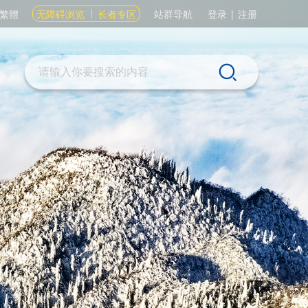
繁體
无障碍浏览
长者专区
站群导航
登录
|
注册