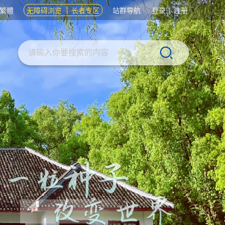
繁體
无障碍浏览
长者专区
站群导航
登录
|
注册