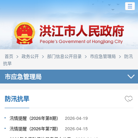
>
>
>
>
首页
政务公开
部门信息公开目录
市应急管理局
防汛
抗旱
市应急管理局
防汛抗旱
汛情提醒（2026年第8期）
2026-04-19
汛情提醒（2026年第7期）
2026-04-15