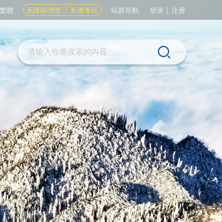
繁體
无障碍浏览
长者专区
站群导航
登录
|
注册