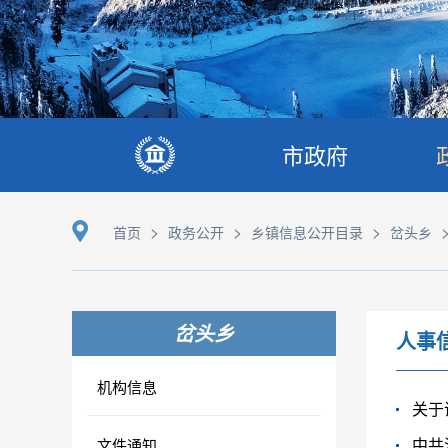
市政府
>
>
>
首页
政务公开
乡镇信息公开目录
岔头乡
岔头乡
人事
机构信息
关于
中共
文件通知