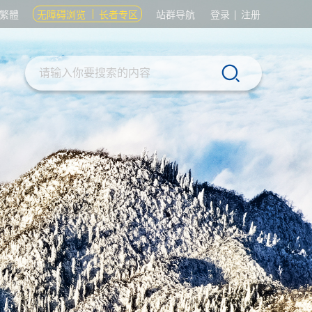
繁體
无障碍浏览
长者专区
站群导航
登录
|
注册