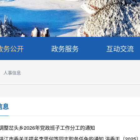
政务公开
政务服务
互动交流
>
人事信息
信息
调整岔头乡2026年党政班子工作分工的通知
洪江市委关于提名李思何等同志职务任免的通知 洪委干〔2025〕