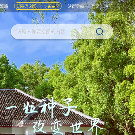
繁體
无障碍浏览
长者专区
站群导航
登录
|
注册