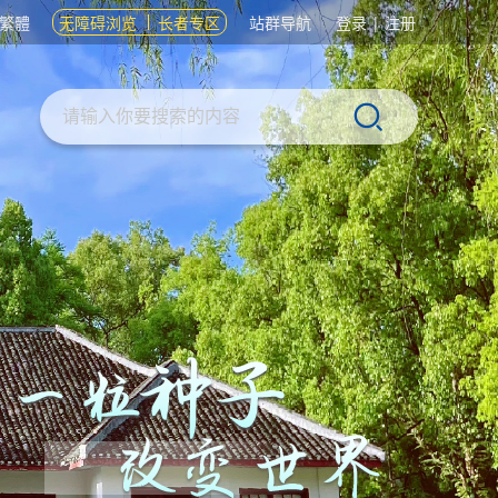
繁體
无障碍浏览
长者专区
站群导航
登录
|
注册