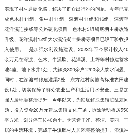
实现了村村通硬化路，解决了群众出行难的问题。今年已完
成色木村11组、集中村11组、深渡村11组和16组、深渡至
花洋溪连接线等公路硬化项目，色木村3组锅底塘主桥改造
升级、
花洋溪村12组大水溪混凝土
拱桥等项目已竣工验收投
入使用。二是加强水利设施建设。2023年至今累计投入40
余万元在深渡、色木、牛溪脑、花洋溪、上坪等村修建蓄水
池4座、地下水井1处，共解决300余户1200余人饮水问题。
同时，在深渡村修建灌渠2处，东方红村实施高标准农田建
设1处，切实保障了群众农业生产和生活用水安全。三是加
强人居环境整治提升。今年以来，为彻底解决集镇脏乱差问
题，投入资金20万元建成集镇文化广场，拆除活动板房550
平方米，划分停车位40余个。为营造干净、整洁、美丽、宜
居的生活环境，完成了牛溪脑村人居环境整治提升、浪溪冲