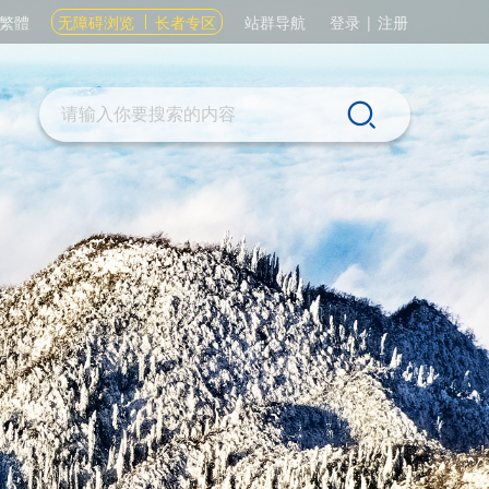
繁體
无障碍浏览
长者专区
站群导航
登录
|
注册