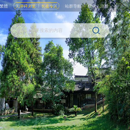
繁體
无障碍浏览
长者专区
站群导航
登录
|
注册