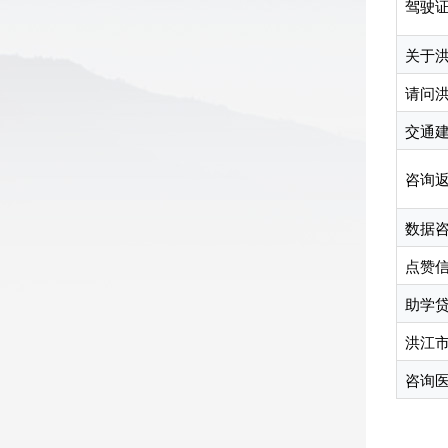
驾驶
关于
请问洪
交通
咨询
数据
点赞
助学
洪江
咨询