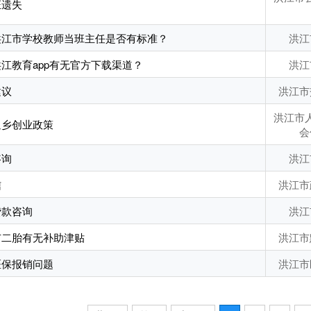
证遗失
洪江市学校教师当班主任是否有标准？
洪江
江教育app有无官方下载渠道？
洪江
建议
洪江市
洪江市
返乡创业政策
会
咨询
洪江
信
洪江市
贷款咨询
洪江
市二胎有无补助津贴
洪江市
医保报销问题
洪江市