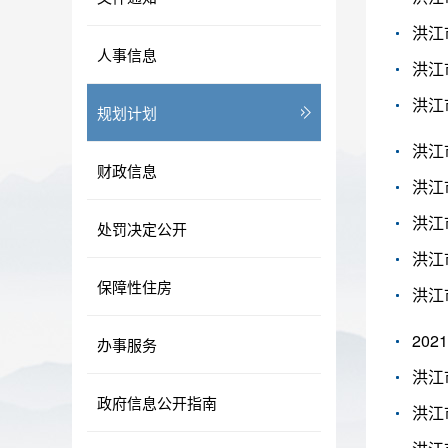
洪江
人事信息
洪江
洪江
规划计划
洪江
财政信息
洪江
洪江
处罚决定公开
洪江
保障性住房
洪江
20
办事服务
洪江
政府信息公开指南
洪江