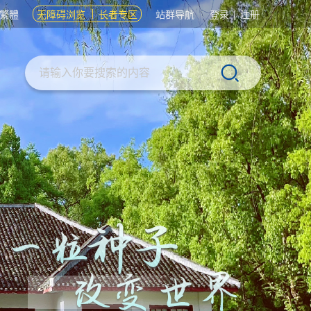
繁體
无障碍浏览
长者专区
站群导航
登录
|
注册