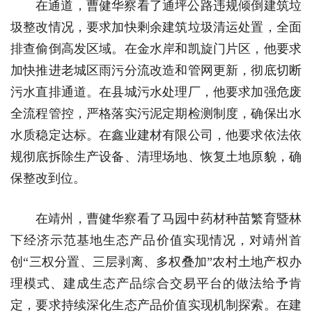
在通道，曹健华察看了通坪公路违规倾倒建筑垃
圾整改情况，要求加快剩余建筑垃圾清运处置，全面
排查偷倒高发区域。在金水岸和凯旋门片区，他要求
加快推进老城区雨污分流改造和管网更新，彻底切断
污水直排通道。在县城污水处理厂，他要求加强危废
全流程管控，严格落实污泥定期检测制度，确保出水
水质稳定达标。在鑫业建材有限公司，他要求依法依
规彻底拆除生产设备、清理场地、恢复土地原貌，确
保整改到位。
在靖州，曹健华察看了马园中药材种苗繁育暨林
下经济示范基地生态产品价值实现情况，对靖州首
创“三权分置、三层剥离、多权叠加”农村土地产权办
理模式、建成生态产品综合交易平台的做法给予肯
定，要求持续深化生态产品价值实现机制探索。在建