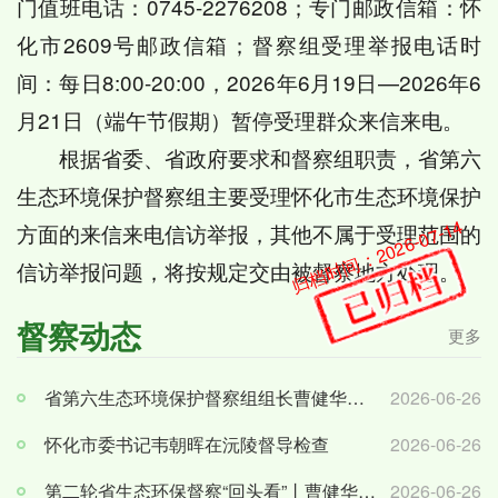
门值班电话：0745-2276208；专门邮政信箱：怀
化市2609号邮政信箱；督察组受理举报电话时
间：每日8:00-20:00，2026年6月19日—2026年6
月21日（端午节假期）暂停受理群众来信来电。
根据省委、省政府要求和督察组职责，省第六
生态环境保护督察组主要受理怀化市生态环境保护
归档时间：2026-07-14
方面的来信来电信访举报，其他不属于受理范围的
信访举报问题，将按规定交由被督察地方处理。
督察动态
更多
省第六生态环境保护督察组组长曹健华下沉通道、靖州督察
2026-06-26
怀化市委书记韦朝晖在沅陵督导检查
2026-06-26
第二轮省生态环保督察“回头看”丨曹健华下沉洪江市、洪江区督察
2026-06-26