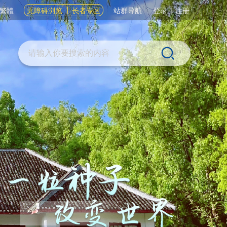
繁體
无障碍浏览
长者专区
站群导航
登录
|
注册