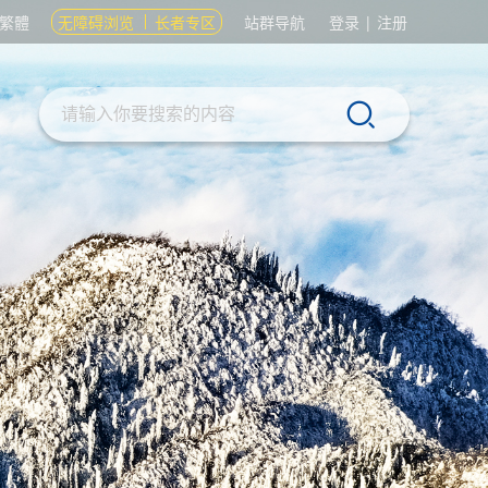
繁體
无障碍浏览
长者专区
站群导航
登录
|
注册