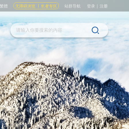
繁體
无障碍浏览
长者专区
站群导航
登录
|
注册