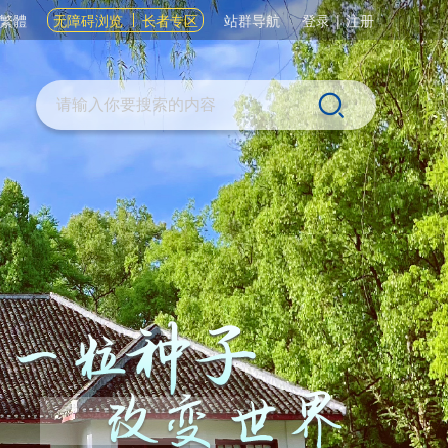
繁體
无障碍浏览
长者专区
站群导航
登录
|
注册