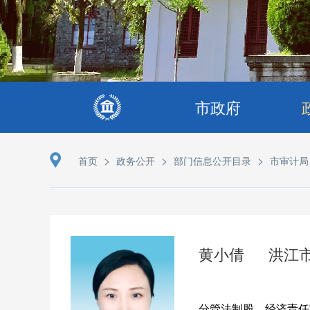
市政府
>
>
>
首页
政务公开
部门信息公开目录
市审计局
黄小倩
洪江
分管法制股、经济责任