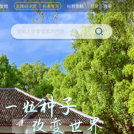
繁體
无障碍浏览
长者专区
站群导航
登录
|
注册