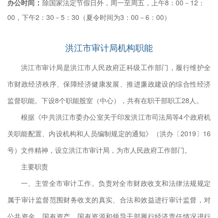
：
办公时间
除国家法定节假日外，周一至周五，上午8：00－12：
划生
00，下午2：30－5：30（夏令时间为3：00－6：00）
关等
务工
洪江市审计局机构职能
计监
洪江市审计局是洪江市人民政府正科级工作部门，履行维护全
属事
市财政经济秩序、保障经济健康发展、推进廉政建设的综合性经济
术职
监督职能。下设8个职能股室（中心），共有在职干部职工28人。
定、
根据《中共洪江市委办公室关于印发洪江市司法局等4个政府机
期分
关职能配置、内设机构和人员编制规定的通知》（洪办〔2019〕16
计工
号）文件精神，设立洪江市审计局，为市人民政府工作部门。
据的
主要职责
企业
一、主管全市审计工作。负责对全市财政收支和法律法规规定
的审
属于审计监督范围财务收支的真实、合法和效益进行审计监督，对
、指
公共资金、国有资产、国有资源和领导干部履行经济责任情况进行