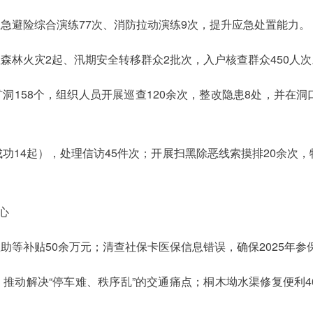
应急避险综合演练77次、消防拉动演练9次，提升应急处置能力。
森林火灾2起、汛期安全转移群众2批次，入户核查群众450人次
矿洞158个，组织人员开展巡查120余次，整改隐患8处，并在
（成功14起），处理信访45件次；开展扫黑除恶线索摸排20余
心
助等补贴50余万元；清查社保卡医保信息错误，确保2025年参保
推动解决“停车难、秩序乱”的交通痛点；桐木坳水渠修复便利400