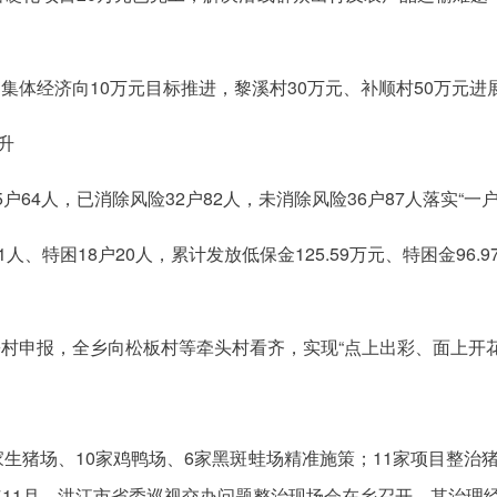
集体经济向10万元目标推进，黎溪村30万元、补顺村50万元进
升
户64人，已消除风险32户82人，未消除风险36户87人落实“一户
人、特困18户20人，累计发放低保金125.59万元、特困金96.
乡村申报，全乡向松板村等牵头村看齐，实现“点上出彩、面上开花
3家生猪场、10家鸡鸭场、6家黑斑蛙场精准施策；11家项目整
5年11月，洪江市省委巡视交办问题整治现场会在乡召开，其治理