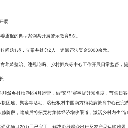
开展
监委通报的典型案例共开展警示教育5次。
败问题1起，立案并处分2人，追缴违法资金5000余元。
畜禽养殖整治、违规吃喝、乡村振兴等中心工作开展日常监督，提
长
霞·顺然乡村旅游区4月运营，借“安马”赛事提升知名度，节假日
接团建、聚客等活动。③松板村中国南方梅花鹿繁育中心已完成鹿
装修阶段，建成后将拓宽村集体经济增收渠道，激活乡村内生“造
道路硬化项目20万元已完工，解决沿线群众出行及农产品运输难题