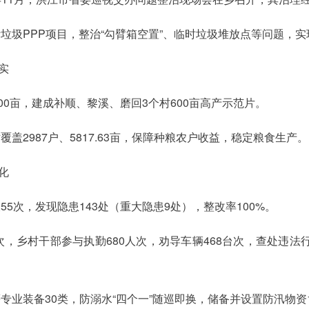
活垃圾PPP项目，整治“勾臂箱空置”、临时垃圾堆放点等问题，
实
000亩，建成补顺、黎溪、磨回3个村600亩高产示范片。
盖2987户、5817.63亩，保障种粮农户收益，稳定粮食生产。
化
55次，发现隐患143处（重大隐患9处），整改率100%。
次，乡村干部参与执勤680人次，劝导车辆468台次，查处违法行
专业装备30类，防溺水“四个一”随巡即换，储备并设置防汛物资