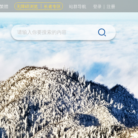
繁體
无障碍浏览
长者专区
站群导航
登录
|
注册