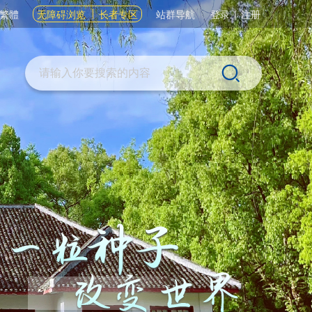
繁體
无障碍浏览
长者专区
站群导航
登录
|
注册