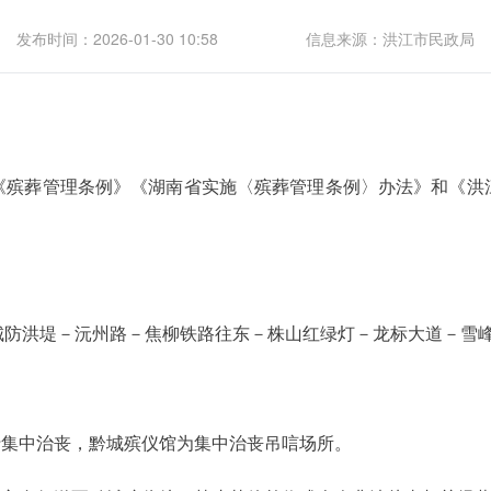
发布时间：2026-01-30 10:58
信息来源：洪江市民政局
《殡葬管理条例》《湖南省实施〈殡葬管理条例〉办法》和《洪
城防洪堤－沅州路－焦柳铁路往东－株山红绿灯－龙标大道－雪
行集中治丧，黔城殡仪馆为集中治丧吊唁场所。