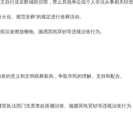
丧主自行送至黔城殡仪馆，禁止其他单位或个人非法从事相关经
行火化、规范安葬”的规定进行丧葬活动。
出殡沿途燃放鞭炮、抛洒冥纸冥钞等违规治丧行为。
治丧的意义和文明殡葬新风，争取市民的理解、支持和配合。
城管执法部门负责查处搭棚治丧、抛撒冥纸冥钞等违规治丧行为