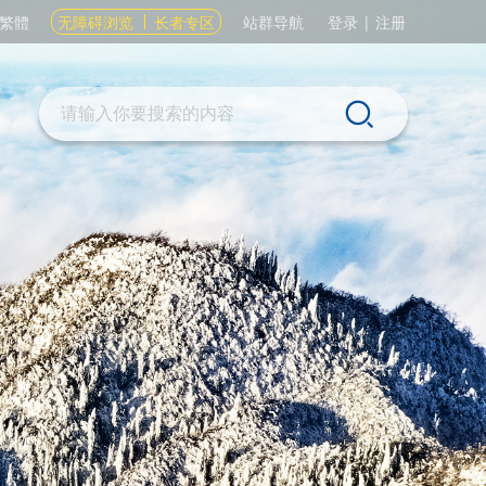
繁體
无障碍浏览
长者专区
站群导航
登录
|
注册