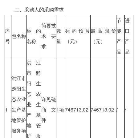
二、采购人的采购需求
节
进
简要技
序
标的
数
标的预算
最高限价
能
口
包名称
术 要
号
名称
量
（元）
（元）
产
产
求
品
品
洪江
市黔
洪江市
阳生
黔阳生
态农
态农业
详见磋
业生
1
生产基
商 文
1项
746713.02
746713.02
/
/
产基
地管护
件
地管
服务项
护服