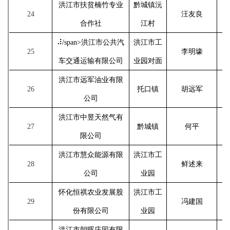
洪江市扶贫楠竹专业
黔城镇沅
24
汪友良
合作社
江村
⠼/span>
洪江市公共汽
洪江市工
25
李明壕
车交通运输有限公司
业园对面
洪江市远军油业有限
26
托口镇
胡远军
公司
洪江市中昱天然气有
27
黔城镇
何平
限公司
洪江市慧众能源有限
洪江市工
28
鲜述来
公司
业园
怀化恒祺农业发展股
洪江市工
29
冯建国
份有限公司
业园
洪江市朝晖庄园有限