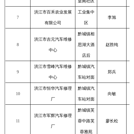
皇阁社区
洪江市百禾农业发展
工业集中
7
李旭
有限公司
区
黔城镇相
洪江市吉元汽车维修
8
思湖大酒
赵胜纯
中心
店后
洪江市雪峰汽车维修
黔城镇汽
9
郑兵
中心
车站对面
洪江市恒华汽车修理
黔城镇汽
10
向敏
厂
车站对面
黔城镇芙
洪江市军辉汽车修理
11
蓉中路芙
廖长松
厂
蓉雅苑