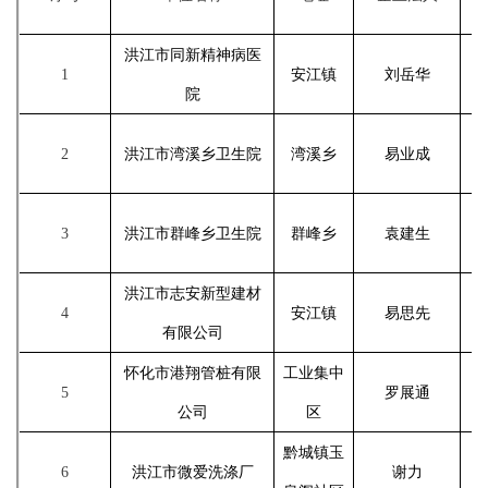
洪江市同新精神病医
1
安江镇
刘岳华
院
2
洪江市湾溪乡卫生院
湾溪乡
易业成
3
洪江市群峰乡卫生院
群峰乡
袁建生
洪江市志安新型建材
4
安江镇
易思先
有限公司
怀化市港翔管桩有限
工业集中
5
罗展通
公司
区
黔城镇玉
6
洪江市微爱洗涤厂
谢力