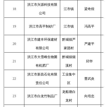
洪江市兴源科技有限
18
江市镇
梁奇煌
公司
19
洪江市高平制砂厂
江市镇
冯高平
洪江市建丰环保建材
黔城镇严
20
严建平
有限公司
家团村
洪江市大雪峰生物菌
黔城镇烟
21
邱华
有机肥厂
溪村
洪江市新昌石化有限
工业集中
22
曹武炎
责任公司
区
龙船塘白
23
洪江市白龙竹制品厂
向培忠
龙村