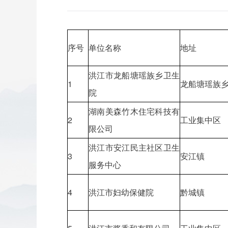
序号
单位名称
地址
洪江市龙船塘瑶族乡卫生
1
龙船塘瑶族
院
湖南美森竹木住宅科技有
2
工业集中区
限公司
洪江市安江民主社区卫生
3
安江镇
服务中心
4
洪江市妇幼保健院
黔城镇