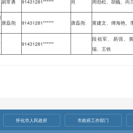
易常勇
91431281******
肖
周劲松、胡巍、向
潭
唐磊尧
91431281******
唐磊尧
黄建文、傅海艳、
段祖军、易强、
村
91431281******
瑞、王铁
怀化市人民政府
市政府工作部门