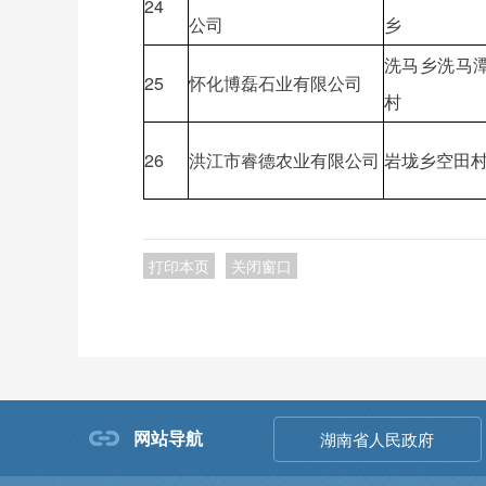
24
公司
乡
洗马乡洗马
25
怀化博磊石业有限公司
村
26
洪江市睿德农业有限公司
岩垅乡空田
打印本页
关闭窗口
网站导航
湖南省人民政府