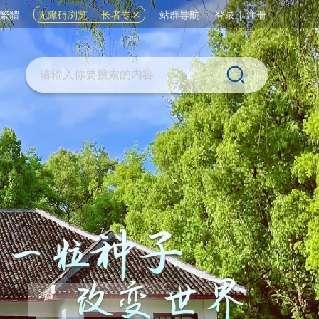
繁體
无障碍浏览
长者专区
站群导航
登录
|
注册