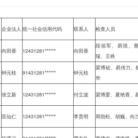
企业法人
统一社会信用代码
联系人
检查人员
段祖军、易强、
乡
向田香
12431281******
向田香
瑞、王铁
梁博砝、易传力、
钟元桂
91431281******
钟元桂
华
张立新
12431281******
付立波
梁博爱、夏艳香、
匡仙仁
12431281******
李贵明
周劲松、胡巍、向