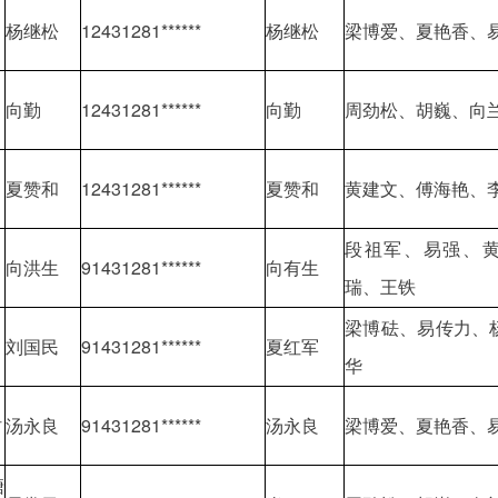
杨继松
12431281******
杨继松
梁博爱、夏艳香、
向勤
12431281******
向勤
周劲松、胡巍、向
夏赞和
12431281******
夏赞和
黄建文、傅海艳、
段祖军、易强、
向洪生
91431281******
向有生
瑞、王铁
梁博砝、易传力、
刘国民
91431281******
夏红军
华
村
汤永良
91431281******
汤永良
梁博爱、夏艳香、
塘