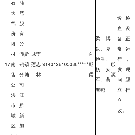
石油
天然
经检
气股
查设
份有
梁博
备正
限公
砝、夏
常运
司湖
黔城
李
向
一
艳香、
行，
17
南销
镇莲
志
9143128105388******
朝
般
杨安
发现
售分
塘
林
霞
源
军、黄
问题
公司
海燕
立行
洪江
立
市黔
改。
城新
区加