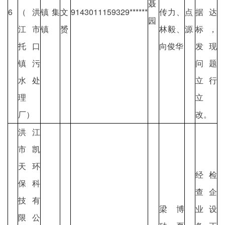
聂
6
（洪
镇集
文
9143011159329******
传力、
点
据达
园
江市
镇
赟
林毅、
源
标，
托口
向俊华
发现
镇污
问题
水处
立行
理
立
厂）
改。
洪江
市凯
天环
经检
保科
查企
技有
梁博
业设
限公