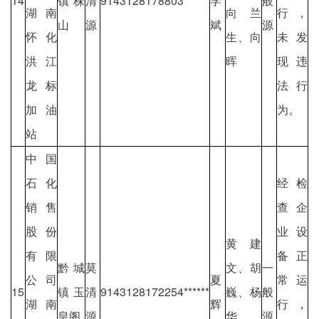
14
镇株
清
9143128178803******
学
般
湖南
向兰
行，
山
源
斌
源
怀化
生、向
未发
洪江
晖
现违
龙标
法行
加油
为。
站
中国
石化
经检
销售
查企
股份
业设
黄建
有限
备正
黔城
莫
文、胡
一
公司
夏
常运
15
镇玉
清
9143128172254******
巍、杨
般
湖南
辉
行，
皇阁
源
华、
源