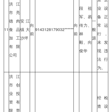
洪江
段祖
业设
市亮
军、易
备正
德肉
安江
一
向
向
传力、
常运
11
食品
镇大
9143128179032******
般
前
前
林
行，
加工
沙坪
源
毅、向
未发
有限
俊华
现违
公司
法行
为。
洪江
市创
业投
经检
资有
查设
限责