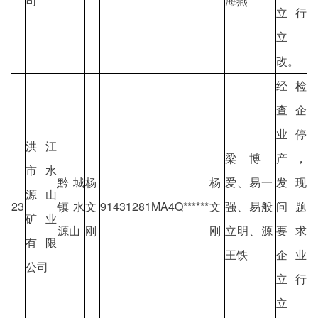
司
海燕
立行
立
改。
经检
查企
业停
洪江
梁博
产，
市水
黔城
杨
杨
爱、易
一
发现
源山
23
镇水
文
91431281MA4Q******
文
强、易
般
问题
矿业
源山
刚
刚
立明、
源
要求
有限
王铁
企业
公司
立行
立