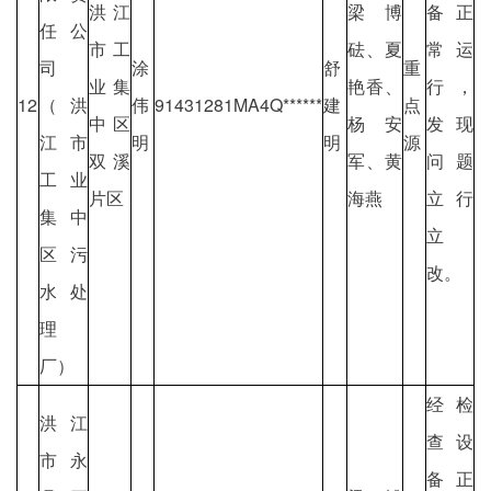
洪江
梁博
备正
任公
市工
砝、夏
常运
司
涂
舒
重
业集
艳香、
行，
12
（洪
伟
91431281MA4Q******
建
点
中区
杨安
发现
江市
明
明
源
双溪
军、黄
问题
工业
片区
海燕
立行
集中
立
区污
改。
水处
理
厂）
经检
洪江
查设
市永
备正