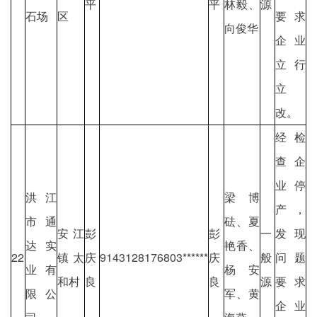
平
平
林毅、
源
石场
区
要求
向俊华
企业
立行
立
改。
经检
查企
业停
洪江
梁博
产，
市通
砝、夏
安江
彭
彭
一
发现
达实
艳香、
22
镇太
庆
9143128176803******
庆
般
问题
业有
杨安
和村
良
良
源
要求
限公
军、黄
企业