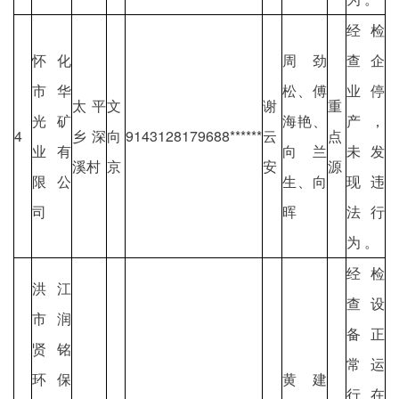
经检
怀化
周劲
查企
市华
松、傅
业停
太平
文
谢
重
光矿
海艳、
产，
4
乡深
向
9143128179688******
云
点
业有
向兰
未发
溪村
京
安
源
限公
生、向
现违
司
晖
法行
为 。
经检
洪江
查设
市润
备正
贤铭
常运
环保
黄建
行在