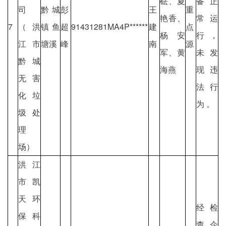
砝、夏
备正
司
黔城
彭
王
重
艳香、
常运
7
（洪
镇鱼
超
91431281MA4P******
建
点
杨安
行，
江市
塘溪
峰
南
源
军、黄
未发
黔城
海燕
现违
无害
法行
化垃
为 。
圾处
理
场）
洪江
市凯
天环
经检
保科
查企