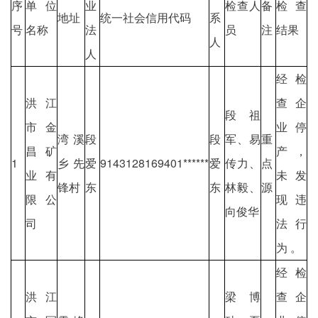
序
单位
业
检查人
备
检查
地址
统一社会信用代码
系
号
名称
法
员
注
结果
人
人
经检
洪江
查企
段祖
市金
业停
湾溪
段
段
军、易
重
昌矿
产，
1
乡先
爱
9143128169401******
爱
传力、
点
业有
未发
锋村
东
东
林毅、
源
限公
现违
向俊华
司
法行
为 。
经检
洪江
梁博
查企