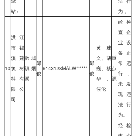
烧
法行
站）
为 。
经检
查企
洪江
业设
市福
黄建
备正
溪建
黔城
文、胡
重
邱
邱
常运
10
筑材
镇烟
9143128MALW******
巍、杨
点
俊
俊
行，
料有
溪
华、
源
未发
限公
候伦
现违
司
法行
为。
经检
查企