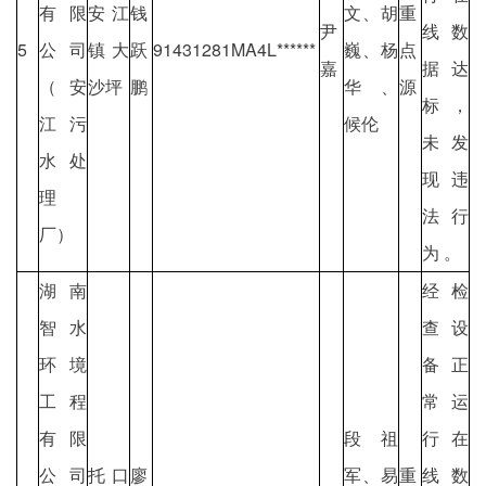
有限
安江
钱
文、胡
重
尹
线数
5
公司
镇大
跃
91431281MA4L******
巍、杨
点
嘉
据达
（安
沙坪
鹏
华、
源
标，
江污
候伦
未发
水处
现违
理
法行
厂）
为 。
湖南
经检
智水
查设
环境
备正
工程
常运
有限
段祖
行在
公司
托口
廖
军、易
重
线数