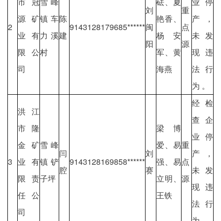
市冠
雪峰
砝、夏
业停
刘
重
源矿
镇车
陈
艳香、
产，
2
9143128179685******
闽
点
业有
力溪
建
杨安
未发
阳
源
限公
村
军、黄
现违
司
海燕
法行
为 。
经检
洪江
查企
市隆
梁博
业停
金矿
雪峰
爱、易
重
闫
刘
产，
3
业有
镇铲
9143128169858******
强、易
点
腔
赛
未发
限责
子坪
立明、
源
现违
任公
王铁
法行
司
为 。