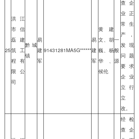
查企
业正
洪江
常生
市信
黄建
产，
磊建
易
易
文、胡
一
黔城
发现
25
筑工
建
91431281MA5G******
建
巍、杨
般
镇
问题
程有
军
军
华、
源
要求
限公
候伦
企业
司
立行
立
改。
经检
查企