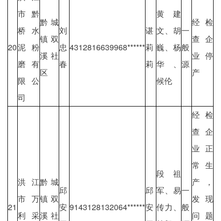
市黔
黄建
黔城
经检
桥水
刘
谌
文、胡
一
镇双
查企
20
泥粉
忠
4312816639968******
莉
巍、杨
般
溪社
业停
磨有
春
莉
华、
源
区
产
限公
候伦
司
经检
查企
业正
常生
段祖
洪江
黔城
产，
邱
邱
军、易
一
市万
镇双
发现
21
安
9143128132064******
安
传力、
般
利采
溪社
问题