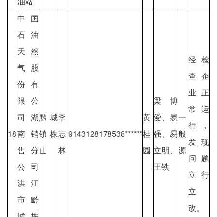
油站
中国
石油
天然
经检
气股
查企
份有
业正
限公
梁博
常运
司湖
黔城
李
黄
爱、易
一
行，
18
南销
镇株
志
9143128178538******
桂
强、易
般
发现
售分
山
林
园
立明、
源
问题
公司
王铁
立行
洪江
立
市黔
改。
城株