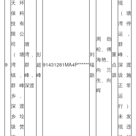
天环
现
保科
（塘
技有
湾停
限公
运，
周劲
司
塘
群
松、傅
（塘
湾、
彭
刘
重
峰、
海艳、
9
湾
群
超
91431281MA4P******
端
点
深渡
向兰
镇、
峰、
峰
勋
源
设施
生、向
群峰
深渡
正常
晖
乡、
运
深渡
行）
乡垃
未发
圾焚
现违