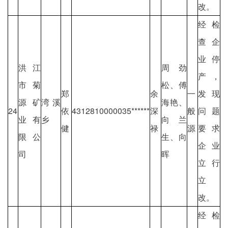
改。
经检
查企
业停
洪江
周劲
产，
市菊
松、傅
郑
余
一
发现
源矿
湾溪
海艳、
24
依
4312810000035******
深
般
问题
业有
乡
向兰
健
禄
源
要求
限公
生、向
企业
司
晖
立行
立
改。
经检