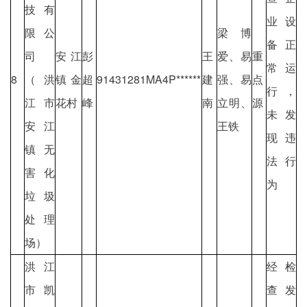
技有
业设
限公
梁博
备正
司
安江
彭
王
爱、易
重
常运
8
（洪
镇金
超
91431281MA4P******
建
强、易
点
行，
江市
花村
峰
南
立明、
源
未发
安江
王铁
现违
镇无
法行
害化
为
垃圾
处理
场）
洪江
经检
市凯
查发