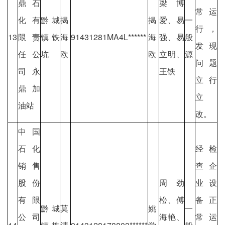
鼎石
梁博
常运
化有
黔城
揭
揭
爱、易
一
行，
13
限责
镇铁
海
91431281MA4L******
海
强、易
般
发现
任公
坑
欧
欧
立明、
源
问题
司永
王铁
立行
鼎加
立
油站
改。
中国
石化
经检
销售
查企
股份
周劲
业设
有限
松、傅
备正
黔城
莫
姚
一
公司
海艳、
常运