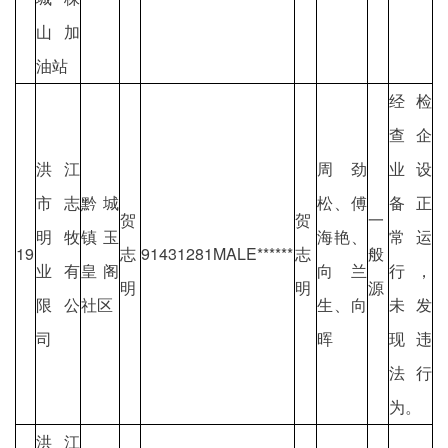
山加
油站
经检
查企
洪江
周劲
业设
市志
黔城
松、傅
备正
贺
贺
一
明牧
镇玉
海艳、
常运
19
志
91431281MALE******
志
般
业有
皇阁
向兰
行，
明
明
源
限公
社区
生、向
未发
司
晖
现违
法行
为。
洪江