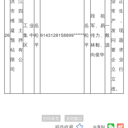
洪江
业正
市四
常生
段祖
维混
产，
工业
岳
岳
军、易
一
凝土
发现
26
集中
松
9143128158899******
松
传力、
般
预拌
问题
区
平
平
林毅、
源
站有
要求
向俊华
限公
企业
司
立行
立
改。
打印本页
关闭窗口
稿件收藏
分享到