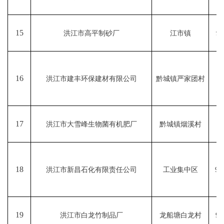
15
洪江市高平制砂厂
江市镇
92
16
洪江市建丰环保建材有限公司
黔城镇严家团村
9
17
洪江市大雪峰生物菌有机肥厂
黔城镇烟溪村
9
18
洪江市新昌石化有限责任公司
工业集中区
91
19
洪江市白龙竹制品厂
龙船塘白龙村
92