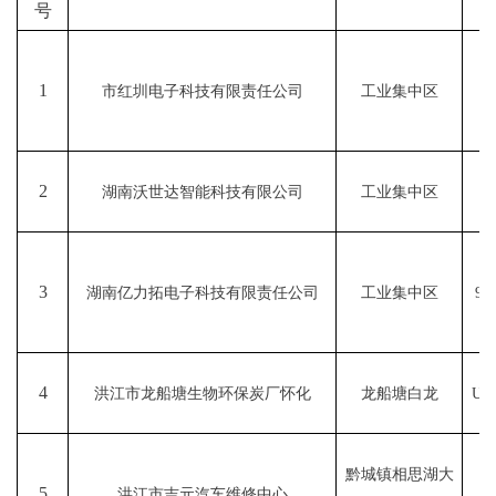
号
1
市红圳电子科技有限责任公司
工业集中区
2
湖南沃世达智能科技有限公司
工业集中区
9
3
湖南亿力拓电子科技有限责任公司
工业集中区
91
4
洪江市龙船塘生物环保炭厂怀化
龙船塘白龙
U9
黔城镇相思湖大
5
洪江市吉元汽车维修中心
9