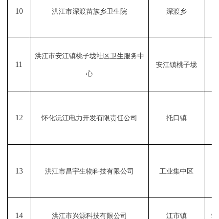
10
洪江市深渡苗族乡卫生院
深渡乡
9
洪江市安江镇桃子垅社区卫生服务中
11
安江镇桃子垅
1
心
12
怀化沅江电力开发有限责任公司
托口镇
9
13
洪江市昌宇生物科技有限公司
工业集中区
9
14
洪江市兴源科技有限公司
江市镇
91