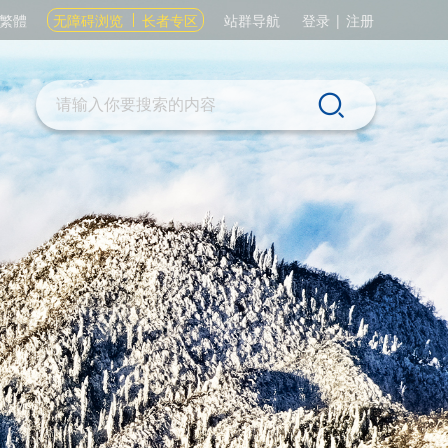
繁體
无障碍浏览
长者专区
站群导航
登录
|
注册