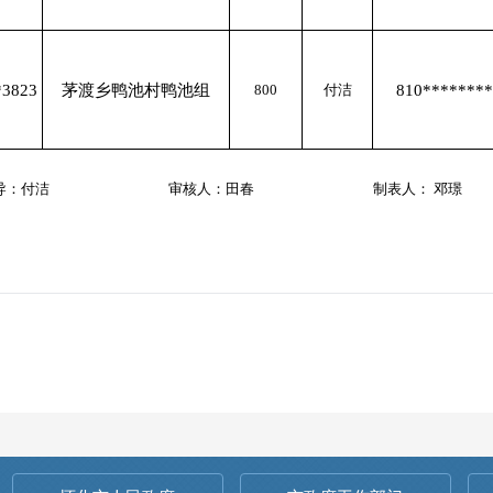
*3823
茅渡乡鸭池村鸭池组
800
付洁
810********
导：付洁
审核人：田春
制表人： 邓璟