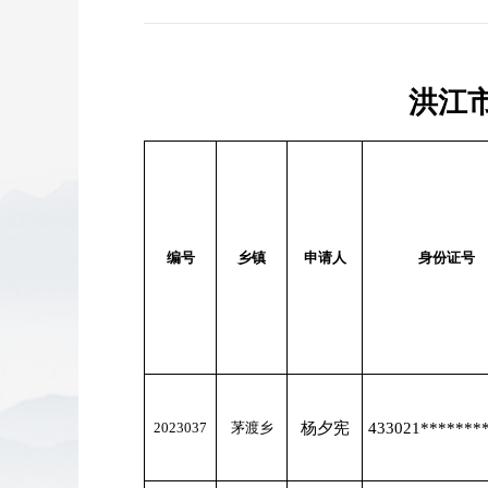
洪江市 
编号
乡镇
申请人
身份证号
2023037
茅渡乡
杨夕宪
433021*******