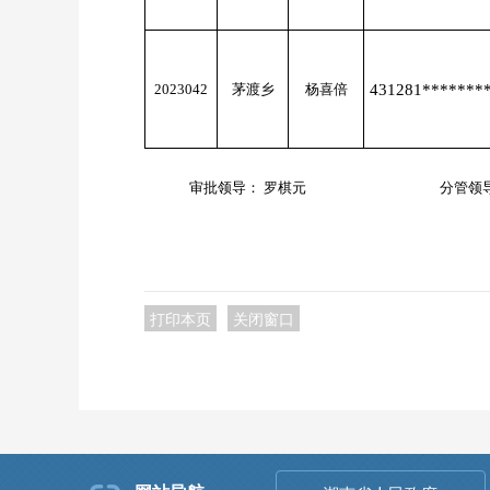
2023042
茅渡乡
杨喜倍
431281*******
审批领导： 罗棋元
分管领
打印本页
关闭窗口