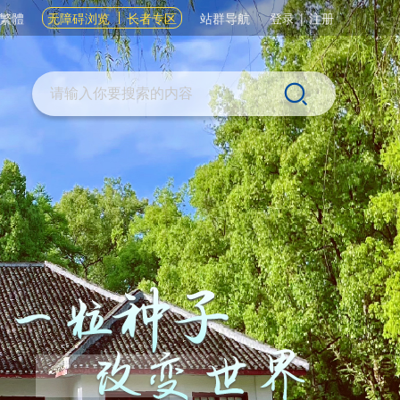
繁體
无障碍浏览
长者专区
站群导航
登录
|
注册