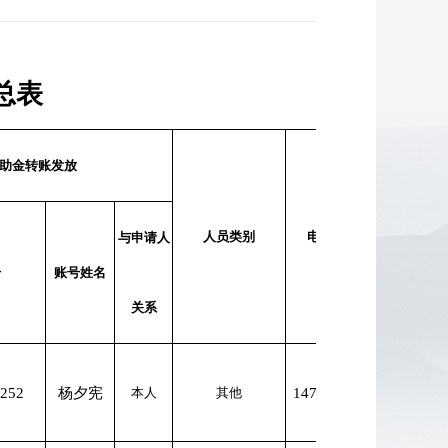
总表
助金转账发放
发放人员
人员类别
电话号码
与申请人
号
号
账号姓名
关系
252
杨夕宪
本人
其他
147****909