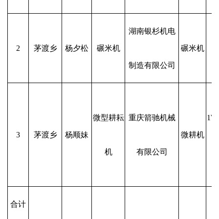
湖南银杉机电
2
茅渡乡
杨夕松
碾米机
碾米机
制造有限公司
微型耕耘
重庆箭驰机械
1W
3
茅渡乡
杨顺妹
微耕机
机
有限公司
合计