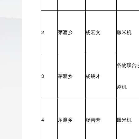
2
茅渡乡
杨宏文
碾米机
谷物联合
3
茅渡乡
杨锡才
割机
4
茅渡乡
杨善芳
碾米机