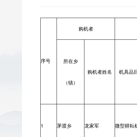
购机者
序号
所在乡
购机者姓名
机具品
（镇）
1
茅渡乡
龙家军
微型耕耘