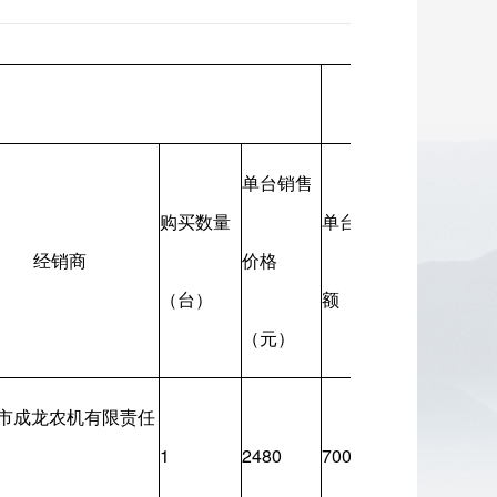
补贴资金
单台销售
购买数量
单台补贴
总补贴额
经销商
价格
（台）
额（元）
（元）
（元）
市成龙农机有限责任
1
2480
700
700