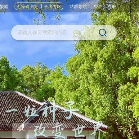
繁體
无障碍浏览
长者专区
站群导航
登录
|
注册