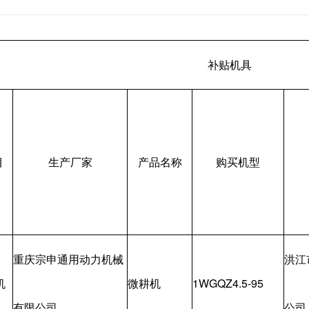
补贴机具
目
生产厂家
产品名称
购买机型
重庆宗申通用动力机械
洪江
机
微耕机
1WGQZ4.5-95
有限公司
公司